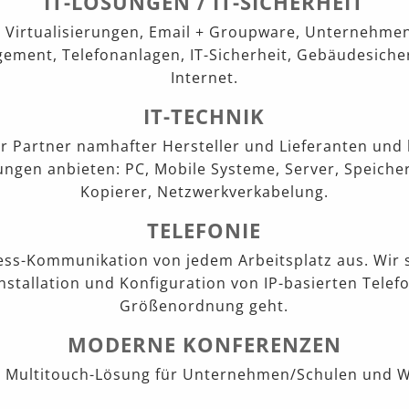
IT-LÖSUNGEN / IT-SICHERHEIT
 Virtualisierungen, Email + Groupware, Unternehme
ent, Telefonanlagen, IT-Sicherheit, Gebäudesicherh
Internet.
IT-TECHNIK
rter Partner namhafter Hersteller und Lieferanten un
ngen anbieten: PC, Mobile Systeme, Server, Speiche
Kopierer, Netzwerkverkabelung.
TELEFONIE
ess-Kommunikation von jedem Arbeitsplatz aus. Wir 
nstallation und Konfiguration von IP-basierten Telef
Größenordnung geht.
MODERNE KONFERENZEN
s Multitouch-Lösung für Unternehmen/Schulen und 