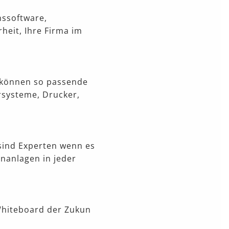
nssoftware,
eit, Ihre Firma im
d können so passende
rsysteme, Drucker,
sind Experten wenn es
onanlagen in jeder
Whiteboard der Zukun